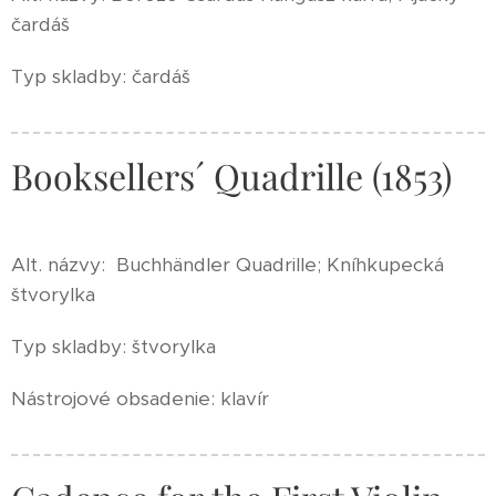
čardáš
Typ skladby: čardáš
Booksellers´ Quadrille (1853)
Alt. názvy: Buchhändler Quadrille; Kníhkupecká
štvorylka
Typ skladby: štvorylka
Nástrojové obsadenie: klavír