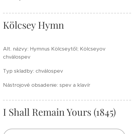
Kölcsey Hymn
Alt. názvy: Hymnus Kölcseytől; Kölcseyov
chválospev
Typ skladby: chválospev
Nástrojové obsadenie: spev a klavír
I Shall Remain Yours (1845)