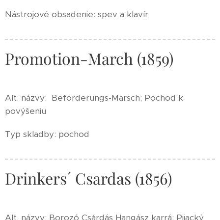
Nástrojové obsadenie: spev a klavír
Promotion-March (1859)
Alt. názvy: Beförderungs-Marsch; Pochod k
povýšeniu
Typ skladby: pochod
Drinkers´ Csardas (1856)
Alt. názvy: Borozó Csárdás Hangász karrá; Pijacký