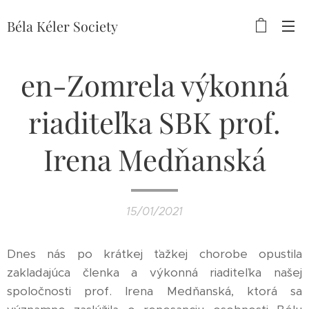
Béla
Kéler Society
en-Zomrela výkonná
riaditeľka SBK prof.
Irena Medňanská
15/01/2021
Dnes nás po krátkej ťažkej chorobe opustila
zakladajúca členka a výkonná riaditeľka našej
spoločnosti prof. Irena Medňanská, ktorá sa