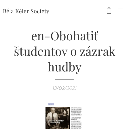
Béla
Kéler Society
en-Obohatiť
študentov o zázrak
hudby
13/02/2021