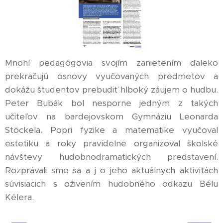
Mnohí pedagógovia svojím zanietením ďaleko
prekračujú osnovy vyučovaných predmetov a
dokážu študentov prebudiť hlboký záujem o hudbu.
Peter Bubák bol nesporne jedným z takých
učiteľov na bardejovskom Gymnáziu Leonarda
Stöckela. Popri fyzike a matematike vyučoval
estetiku a roky pravidelne organizoval školské
návštevy hudobnodramatických predstavení.
Rozprávali sme sa a j o jeho aktuálnych aktivitách
súvisiacich s oživením hudobného odkazu Bélu
Kélera.