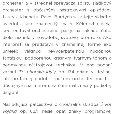
orchester a v strednej sprevádza sólistu sláčikový
orchester s občasnými nástrojovými epizódami
flauty a klarinetu. Pavel Burdych sa v tejto skladbe
uviedol aj ako znamenitý znalec Kélerovho diela,
keď editoval orchestrálne party, na základe čoho
dielo zaznelo v novodobej svetovej premiére. Ako
interpret sa predstavil v znamenitej forme ako
umelec vládnuci nevyčerpateľnou hudobnou
fantáziou, podporenou krásnym tvárnym tónom a
neomylnou nástrojovou technikou. V jeho podaní
zazneli
Tri uhorské idyly
op. 134 priam v ideálnej
interpretačnej podobe, pričom orchester mu bol
dôstojným partnerom, na čom mal značný podiel aj
dirigent.
Nasledujúca päťčasťová orchestrálna skladba
Život
vojaka
op. 62/1 nesie opäť znaky programovej