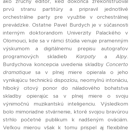
ako zručný editor, keď dokonca zrekonštruoval
prvú stranu partitúry a pripravil jednotlivé
orchestrálne party pre využitie v orchestrálnej
prevádzke. Ostatne Pavel Burdych je v súčasnosti
interným doktorandom Univerzity Palackého v
Olomouci, kde sa v rámci štúdia venuje pramenným
výskumom a digitálnemu prepisu autografov
programových skladieb
Karpaty
a
Alpy
.
Burdychova koncepcia uvedenia skladby
Concerto
dramatique
sa v plnej miere opierala o jeho
vynikajúcu technickú dispozíciu, neomylnú intonáciu,
hlboký citový ponor do náladového bohatstva
skladby opierajúc sa v plnej miere o svoju
výnimočnú muzikantskú inteligenciu. Výsledkom
bolo mimoriadne stvárnenie, ktoré svojou bravúrou
strhlo početné publikum k nadšeným ováciám.
Veľkou mierou však k tomu prispel aj flexibilne