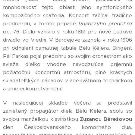
mnohorakosť tejto oblasti jeho symfonického
kompozičného snaženia. Koncert začínal tradične
predohrou, v tomto prípade
Rákoczyho predohra
op. 76. Dielo vzniklo v roku 1861 pre nové Ľudové
divadlo vo Viedni. V Bardejove zaznela v roku 1906
pri odhalení pamätnej tabule Bélu Kélera. Dirigent
Pál Farkas pojal predohru so svojim orchestrom ako
svieže dielko vhodne navodzujúce príjemnú
počiatočnú koncertnú atmosféru, plné krásnych
skladateľských nápadov v adekvátnom technickom
a umeleckom stvárnení.
V nasledujúcej skladbe večera sa predstavil
zanietený propagátor diela Bélu Kélera, spolu so
svojou manželkou klaviristkou
Zuzanou Bérešovou
člen Československého komorného dua,