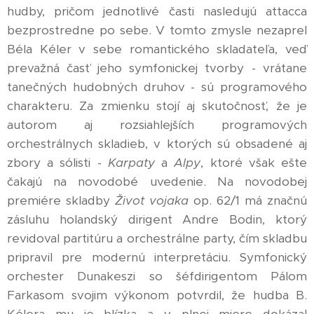
hudby, pričom jednotlivé časti nasledujú attacca
bezprostredne po sebe. V tomto zmysle nezaprel
Béla Kéler v sebe romantického skladateľa, veď
prevažná časť jeho symfonickej tvorby - vrátane
tanečných hudobných druhov - sú programového
charakteru. Za zmienku stojí aj skutočnosť, že je
autorom aj rozsiahlejších programových
orchestrálnych skladieb, v ktorých sú obsadené aj
zbory a sólisti -
Karpaty
a
Alpy
, ktoré však ešte
čakajú na novodobé uvedenie. Na novodobej
premiére skladby
Život vojaka
op. 62/1 má značnú
zásluhu holandský dirigent Andre Bodin, ktorý
revidoval partitúru a orchestrálne party, čím skladbu
pripravil pre modernú interpretáciu. Symfonický
orchester Dunakeszi so šéfdirigentom Pálom
Farkasom svojim výkonom potvrdil, že hudba B.
Kélera mu je blízka a v plnej miere dokázal