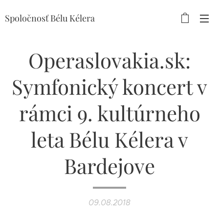
Spoločnosť Bélu Kélera
Operaslovakia.sk:
Symfonický koncert v
rámci 9. kultúrneho
leta Bélu Kélera v
Bardejove
09.08.2018