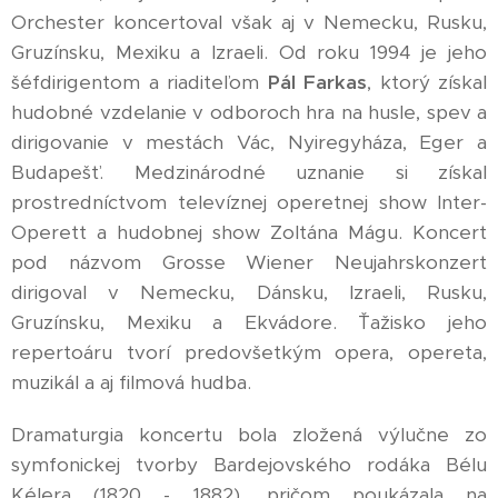
Orchester koncertoval však aj v Nemecku, Rusku,
Gruzínsku, Mexiku a Izraeli. Od roku 1994 je jeho
šéfdirigentom a riaditeľom
Pál Farkas
, ktorý získal
hudobné vzdelanie v odboroch hra na husle, spev a
dirigovanie v mestách Vác, Nyiregyháza, Eger a
Budapešť. Medzinárodné uznanie si získal
prostredníctvom televíznej operetnej show Inter-
Operett a hudobnej show Zoltána Mágu. Koncert
pod názvom Grosse Wiener Neujahrskonzert
dirigoval v Nemecku, Dánsku, Izraeli, Rusku,
Gruzínsku, Mexiku a Ekvádore. Ťažisko jeho
repertoáru tvorí predovšetkým opera, opereta,
muzikál a aj filmová hudba.
Dramaturgia koncertu bola zložená výlučne zo
symfonickej tvorby Bardejovského rodáka Bélu
Kélera (1820 - 1882), pričom poukázala na