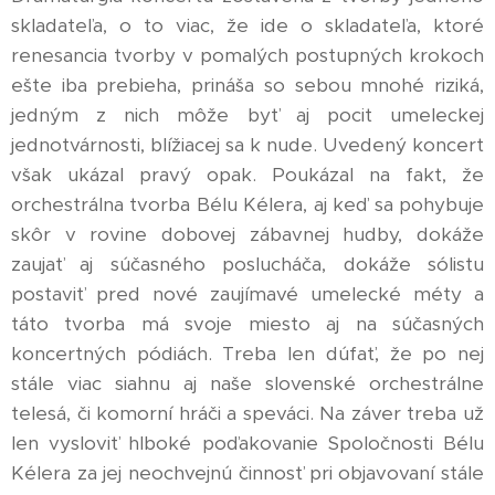
skladateľa, o to viac, že ide o skladateľa, ktoré
renesancia tvorby v pomalých postupných krokoch
ešte iba prebieha, prináša so sebou mnohé riziká,
jedným z nich môže byť aj pocit umeleckej
jednotvárnosti, blížiacej sa k nude. Uvedený koncert
však ukázal pravý opak. Poukázal na fakt, že
orchestrálna tvorba Bélu Kélera, aj keď sa pohybuje
skôr v rovine dobovej zábavnej hudby, dokáže
zaujať aj súčasného poslucháča, dokáže sólistu
postaviť pred nové zaujímavé umelecké méty a
táto tvorba má svoje miesto aj na súčasných
koncertných pódiách. Treba len dúfať, že po nej
stále viac siahnu aj naše slovenské orchestrálne
telesá, či komorní hráči a speváci. Na záver treba už
len vysloviť hlboké poďakovanie Spoločnosti Bélu
Kélera za jej neochvejnú činnosť pri objavovaní stále