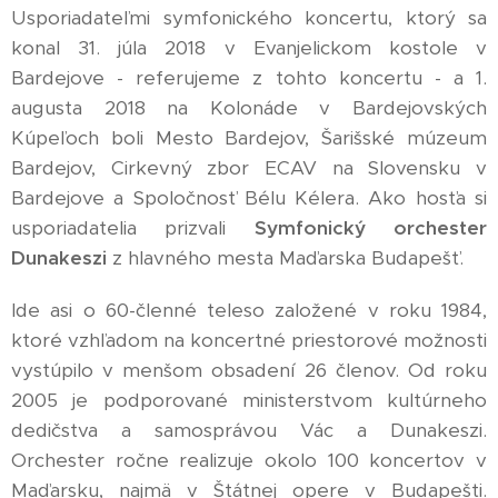
Usporiadateľmi symfonického koncertu, ktorý sa
konal 31. júla 2018 v Evanjelickom kostole v
Bardejove - referujeme z tohto koncertu - a 1.
augusta 2018 na Kolonáde v Bardejovských
Kúpeľoch boli Mesto Bardejov, Šarišské múzeum
Bardejov, Cirkevný zbor ECAV na Slovensku v
Bardejove a Spoločnosť Bélu Kélera. Ako hosťa si
usporiadatelia prizvali
Symfonický orchester
Dunakeszi
z hlavného mesta Maďarska Budapešť.
Ide asi o 60-členné teleso založené v roku 1984,
ktoré vzhľadom na koncertné priestorové možnosti
vystúpilo v menšom obsadení 26 členov. Od roku
2005 je podporované ministerstvom kultúrneho
dedičstva a samosprávou Vác a Dunakeszi.
Orchester ročne realizuje okolo 100 koncertov v
Maďarsku, najmä v Štátnej opere v Budapešti.