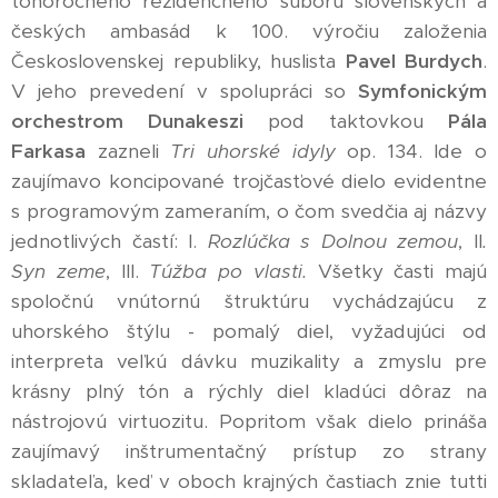
tohoročného rezidenčného súboru slovenských a
českých ambasád k 100. výročiu založenia
Československej republiky, huslista
Pavel Burdych
.
V jeho prevedení v spolupráci so
Symfonickým
orchestrom Dunakeszi
pod taktovkou
Pála
Farkasa
zazneli
Tri uhorské idyly
op. 134. Ide o
zaujímavo koncipované trojčasťové dielo evidentne
s programovým zameraním, o čom svedčia aj názvy
jednotlivých častí: I.
Rozlúčka s Dolnou zemou
, II
.
Syn zeme
, III.
Túžba po vlasti.
Všetky časti majú
spoločnú vnútornú štruktúru vychádzajúcu z
uhorského štýlu - pomalý diel, vyžadujúci od
interpreta veľkú dávku muzikality a zmyslu pre
krásny plný tón a rýchly diel kladúci dôraz na
nástrojovú virtuozitu. Popritom však dielo prináša
zaujímavý inštrumentačný prístup zo strany
skladateľa, keď v oboch krajných častiach znie tutti