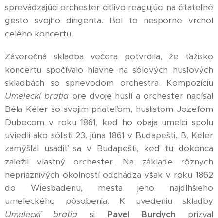
sprevádzajúci orchester citlivo reagujúci na čitateľné
gesto svojho dirigenta. Bol to nesporne vrchol
celého koncertu.
Záverečná skladba večera potvrdila, že ťažisko
koncertu spočívalo hlavne na sólových husľových
skladbách so sprievodom orchestra. Kompozíciu
Umeleckí bratia
pre dvoje huslí a orchester napísal
Béla Kéler so svojim priateľom, huslistom Jozefom
Dubecom v roku 1861, keď ho obaja umelci spolu
uviedli ako sólisti 23. júna 1861 v Budapešti. B. Kéler
zamýšľal usadiť sa v Budapešti, keď tu dokonca
založil vlastný orchester. Na základe rôznych
nepriaznivých okolností odchádza však v roku 1862
do Wiesbadenu, mesta jeho najdlhšieho
umeleckého pôsobenia. K uvedeniu skladby
Umeleckí bratia
si
Pavel Burdych
prizval