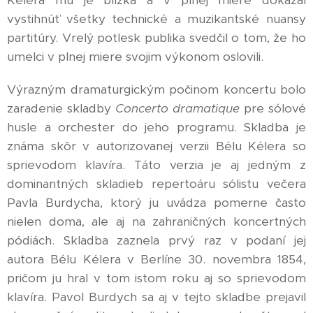
vystihnúť všetky technické a muzikantské nuansy
partitúry. Vrelý potlesk publika svedčil o tom, že ho
umelci v plnej miere svojim výkonom oslovili.
Výrazným dramaturgickým počinom koncertu bolo
zaradenie skladby
Concerto dramatique
pre sólové
husle a orchester do jeho programu. Skladba je
známa skôr v autorizovanej verzii Bélu Kélera so
sprievodom klavíra. Táto verzia je aj jedným z
dominantných skladieb repertoáru sólistu večera
Pavla Burdycha, ktorý ju uvádza pomerne často
nielen doma, ale aj na zahraničných koncertných
pódiách. Skladba zaznela prvý raz v podaní jej
autora Bélu Kélera v Berlíne 30. novembra 1854,
pričom ju hral v tom istom roku aj so sprievodom
klavíra. Pavol Burdych sa aj v tejto skladbe prejavil