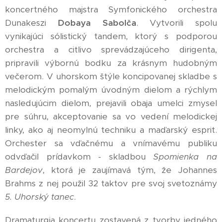
koncertného majstra Symfonického orchestra
Dunakeszi
Dobaya Sabolča
. Vytvorili spolu
vynikajúci sólistický tandem, ktorý s podporou
orchestra a citlivo sprevádzajúceho dirigenta,
pripravili výbornú bodku za krásnym hudobným
večerom. V uhorskom štýle koncipovanej skladbe s
melodickým pomalým úvodným dielom a rýchlym
nasledujúcim dielom, prejavili obaja umelci zmysel
pre súhru, akceptovanie sa vo vedení melodickej
linky, ako aj neomylnú techniku a maďarský esprit.
Orchester sa vďačnému a vnímavému publiku
odvďačil prídavkom - skladbou
Spomienka na
Bardejov
, ktorá je zaujímavá tým, že Johannes
Brahms z nej použil 32 taktov pre svoj svetoznámy
5. Uhorský tanec
.
Dramaturgia koncertu zostavená z tvorby jedného