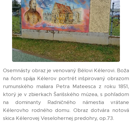
Osemnásty obraz je venovaný Bélovi Kélerovi. Boža
na ňom spája Kélerov portrét inšpirovaný obrazom
rumunského maliara Petra Mateesca z roku 1851,
ktorý je v zbierkach Šarišského múzea, s pohľadom
na dominanty Radničného námestia vrátane
Kélerovho rodného domu. Obraz dotvára notová
skica Kélerovej Veselohernej predohry, op.73.