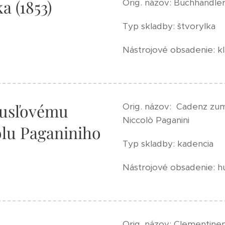
a (1853)
Orig. názov: Buchhändler
Typ skladby: štvorylka
Nástrojové obsadenie: kl
husľovému
Orig. názov: Cadenz zum
Niccolò Paganini
olu Paganiniho
Typ skladby: kadencia
Nástrojové obsadenie: h
Orig. názov: Clementine