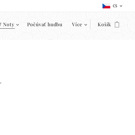
CS
& Noty
Počúvať hudbu
Více
Košík
y