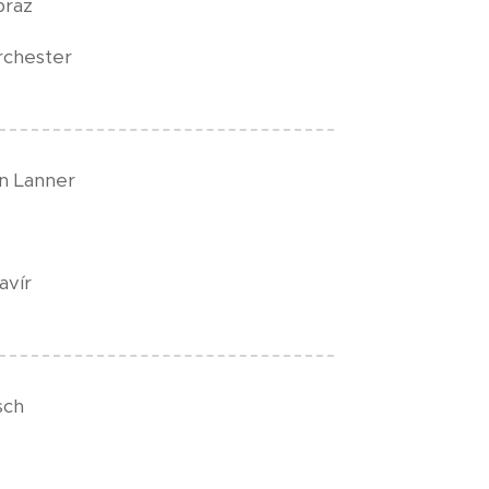
braz
rchester
n Lanner
avír
sch