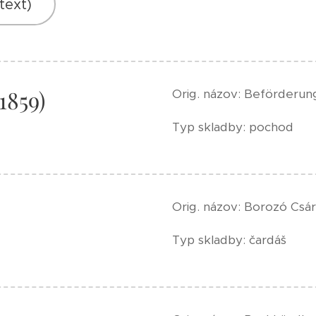
text)
1859)
Orig. názov: Beförderun
Typ skladby: pochod
Orig. názov: Borozó Csá
Typ skladby: čardáš