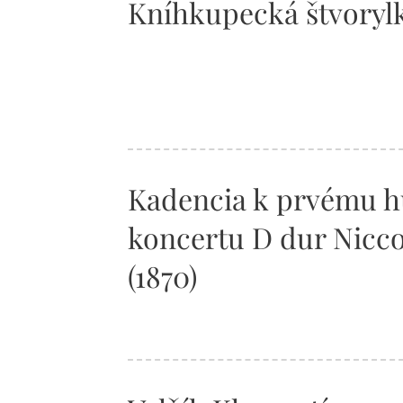
Kníhkupecká štvorylk
Kadencia k prvému 
koncertu D dur Nicc
(1870)