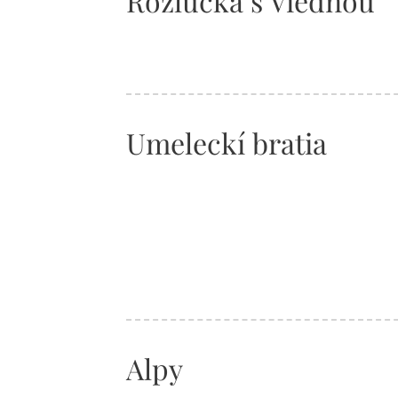
Rozlúčka s Viedňou
Umeleckí bratia
Alpy