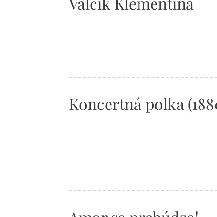
Valčík Klementína
Koncertná polka (188
Amor sa prebúdza!