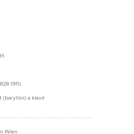
th
828-1911)
 (barytón) a klavír
on Wien