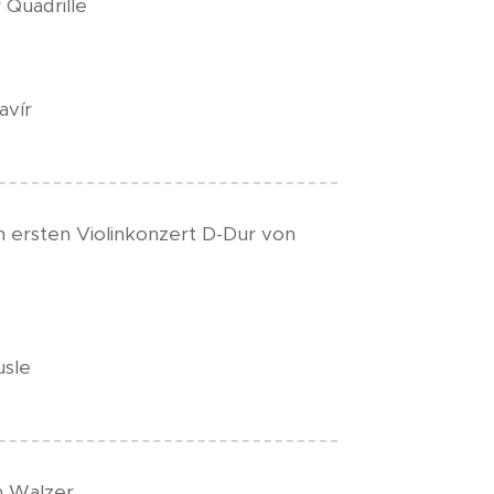
 Quadrille
avír
 ersten Violinkonzert D-Dur von
usle
n Walzer