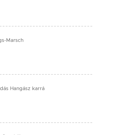
gs-Marsch
rdás Hangász karrá