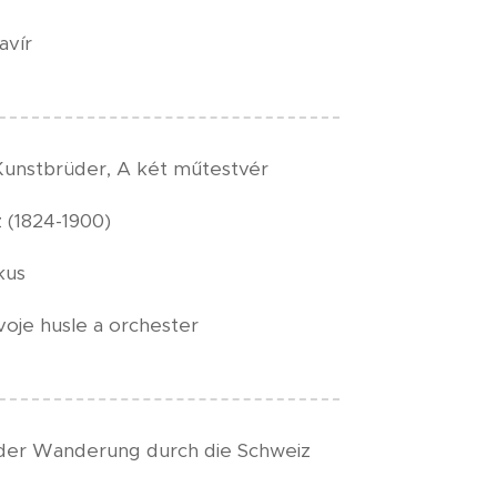
avír
 Kunstbrüder, A két műtestvér
 (1824-1900)
kus
voje husle a orchester
oder Wanderung durch die Schweiz