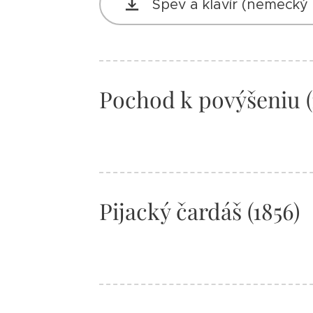
Spev a klavír (nemecký 
Pochod k povýšeniu (
Pijacký čardáš (1856)