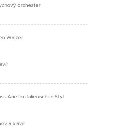
dychový orchester
ten Walzer
avír
ss-Arie im italienischen Styl
ev a klavír