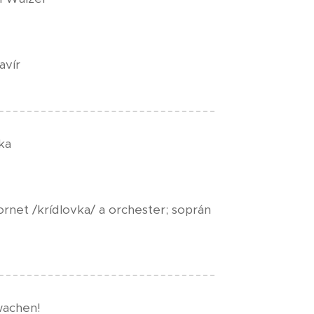
avír
ka
rnet /krídlovka/ a orchester; soprán
wachen!