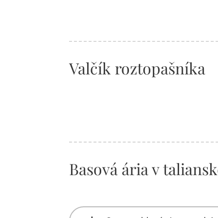
Valčík roztopašníka
Basová ária v talians