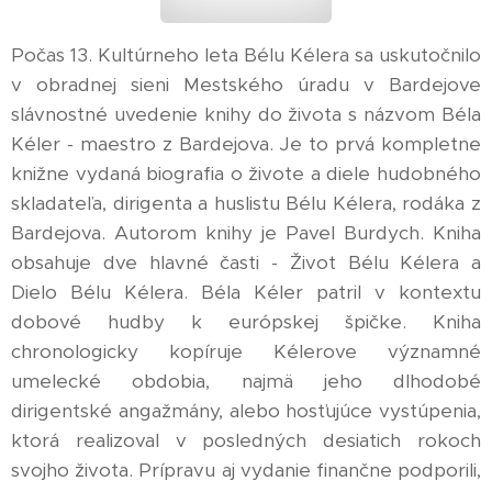
Počas 13. Kultúrneho leta Bélu Kélera sa uskutočnilo
v obradnej sieni Mestského úradu v Bardejove
slávnostné uvedenie knihy do života s názvom Béla
Kéler - maestro z Bardejova. Je to prvá kompletne
knižne vydaná biografia o živote a diele hudobného
skladateľa, dirigenta a huslistu Bélu Kélera, rodáka z
Bardejova. Autorom knihy je Pavel Burdych. Kniha
obsahuje dve hlavné časti - Život Bélu Kélera a
Dielo Bélu Kélera. Béla Kéler patril v kontextu
dobové hudby k európskej špičke. Kniha
chronologicky kopíruje Kélerove významné
umelecké obdobia, najmä jeho dlhodobé
dirigentské angažmány, alebo hosťujúce vystúpenia,
ktorá realizoval v posledných desiatich rokoch
svojho života. Prípravu aj vydanie finančne podporili,