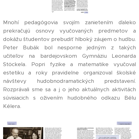
Mnohí pedagógovia svojím zanietením ďaleko
prekračujú osnovy vyučovaných predmetov a
dokážu študentov prebudiť hlboký záujem o hudbu.
Peter Bubák bol nesporne jedným z takých
učiteľov na bardejovskom Gymnáziu Leonarda
Stöckela. Popri fyzike a matematike vyučoval
estetiku a roky pravidelne organizoval školské
návštevy hudobnodramatických predstavení.
Rozprávali sme sa a j o jeho aktuálnych aktivitách
súvisiacich s oživením hudobného odkazu Bélu
Kélera.