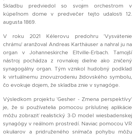
Skladbu predviedol so svojim orchestrom v
kúpeľnom dome v predvečer tejto udalosti 12.
augusta 1869.
V roku 2021 Kélerovu predohru 'Vysvätenie
chrámu' aranžoval Andreas Karthäuser a nahral ju na
organ v Johanneskirche Eltville-Erbach. Tamojší
nástroj pochádza z rovnakej dielne ako zničený
synagogálny organ. Tým vznikol hudobný podklad
k virtuálnemu znovuzrodeniu židovského symbolu,
čo evokuje dojem, že skladba znie v synagóge.
Výsledkom projektu 'Gesher - Zmena perspektívy'
je, že si používatelia pomocou príslušnej aplikácie
môžu zobraziť realistický 3-D model wiesbadenskej
synagógy v reálnom prostredí. Naviac pomocou VR
okuliarov a pridruženého snímača pohybu môžu