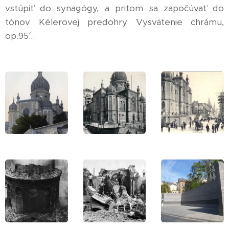
vstúpiť do synagógy, a pritom sa započúvať do
tónov Kélerovej predohry ´Vysvätenie chrámu,
op.95´...