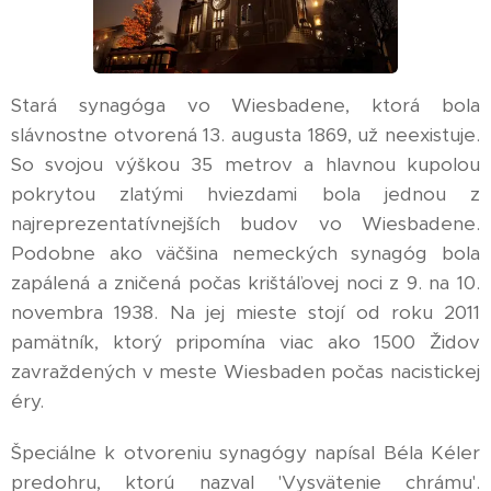
Stará synagóga vo Wiesbadene, ktorá bola
slávnostne otvorená 13. augusta 1869, už neexistuje.
So svojou výškou 35 metrov a hlavnou kupolou
pokrytou zlatými hviezdami bola jednou z
najreprezentatívnejších budov vo Wiesbadene.
Podobne ako väčšina nemeckých synagóg bola
zapálená a zničená počas krištáľovej noci z 9. na 10.
novembra 1938. Na jej mieste stojí od roku 2011
pamätník, ktorý pripomína viac ako 1500 Židov
zavraždených v meste Wiesbaden počas nacistickej
éry.
Špeciálne k otvoreniu synagógy napísal Béla Kéler
predohru, ktorú nazval 'Vysvätenie chrámu'.