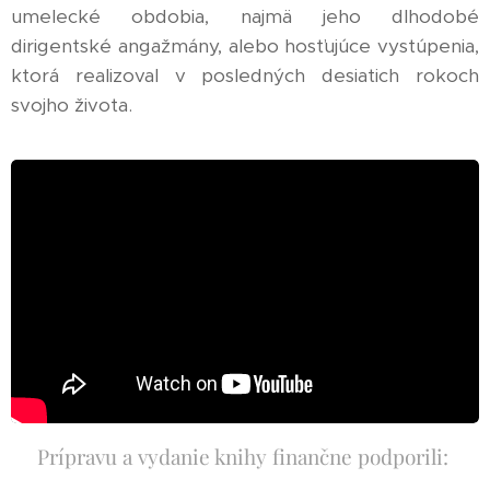
umelecké obdobia, najmä jeho dlhodobé
dirigentské angažmány, alebo hosťujúce vystúpenia,
ktorá realizoval v posledných desiatich rokoch
svojho života.
Prípravu a vydanie knihy finančne podporili: