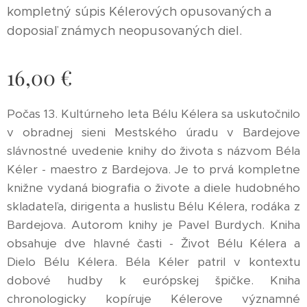
kompletný súpis Kélerových opusovaných a
doposiaľ známych neopusovaných diel.
16,00
€
Počas 13. Kultúrneho leta Bélu Kélera sa uskutočnilo
v obradnej sieni Mestského úradu v Bardejove
slávnostné uvedenie knihy do života s názvom Béla
Kéler - maestro z Bardejova. Je to prvá kompletne
knižne vydaná biografia o živote a diele hudobného
skladateľa, dirigenta a huslistu Bélu Kélera, rodáka z
Bardejova. Autorom knihy je Pavel Burdych. Kniha
obsahuje dve hlavné časti - Život Bélu Kélera a
Dielo Bélu Kélera. Béla Kéler patril v kontextu
dobové hudby k európskej špičke. Kniha
chronologicky kopíruje Kélerove významné