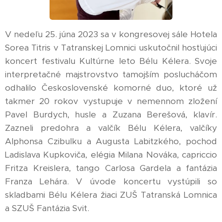
V nedeľu 25. júna 2023 sa v kongresovej sále Hotela
Sorea Titris v Tatranskej Lomnici uskutočnil hosťujúci
koncert festivalu Kultúrne leto Bélu Kélera. Svoje
interpretačné majstrovstvo tamojším poslucháčom
odhalilo Československé komorné duo, ktoré už
takmer 20 rokov vystupuje v nemennom zložení
Pavel Burdych, husle a Zuzana Berešová, klavír.
Zazneli predohra a valčík Bélu Kélera, valčíky
Alphonsa Czibulku a Augusta Labitzkého, pochod
Ladislava Kupkoviča, elégia Milana Nováka, capriccio
Fritza Kreislera, tango Carlosa Gardela a fantázia
Franza Lehára. V úvode koncertu vystúpili so
skladbami Bélu Kélera žiaci ZUŠ Tatranská Lomnica
a SZUŠ Fantázia Svit.