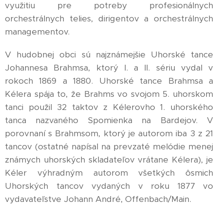
využitiu pre potreby profesionálnych
orchestrálnych telies, dirigentov a orchestrálnych
managementov.
V hudobnej obci sú najznámejšie Uhorské tance
Johannesa Brahmsa, ktorý I. a II. sériu vydal v
rokoch 1869 a 1880. Uhorské tance Brahmsa a
Kélera spája to, že Brahms vo svojom 5. uhorskom
tanci použil 32 taktov z Kélerovho 1. uhorského
tanca nazvaného Spomienka na Bardejov. V
porovnaní s Brahmsom, ktorý je autorom iba 3 z 21
tancov (ostatné napísal na prevzaté melódie menej
známych uhorských skladateľov vrátane Kélera), je
Kéler výhradným autorom všetkých ôsmich
Uhorských tancov vydaných v roku 1877 vo
vydavateľstve Johann André, Offenbach/Main.