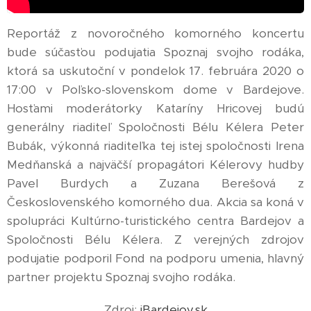
Reportáž z novoročného komorného koncertu
bude súčasťou podujatia Spoznaj svojho rodáka,
ktorá sa uskutoční v pondelok 17. februára 2020 o
17:00 v Poľsko-slovenskom dome v Bardejove.
Hosťami moderátorky Kataríny Hricovej budú
generálny riaditeľ Spoločnosti Bélu Kélera Peter
Bubák, výkonná riaditeľka tej istej spoločnosti Irena
Medňanská a najväčší propagátori Kélerovy hudby
Pavel Burdych a Zuzana Berešová z
Československého komorného dua. Akcia sa koná v
spolupráci Kultúrno-turistického centra Bardejov a
Spoločnosti Bélu Kélera. Z verejných zdrojov
podujatie podporil Fond na podporu umenia, hlavný
partner projektu Spoznaj svojho rodáka.
Zdroj:
iBardejov.sk