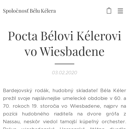
Spoločnosť Bélu Kélera
Pocta Bélovi Kélerovi
vo Wiesbadene
03.02.2020
Bardejovský rodák, hudobný skladateľ Béla Kéler
prežil svoje najslávnejšie umelecké obdobie v 60. a
70. rokoch 19. storočia vo Wiesbadene, najprv na
pozícii hudobného riaditeľa na dvore grófa z
Nassau, neskôr viedol tamojší kúpeľný orchester.