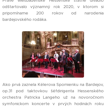
Práve wiesbadenské Hessenské štátne divadlo
odštartovalo významný rok 2020, v ktorom si
pripomíname 200 rokov od narodenia
bardejovského rodáka.
Ako prvá zaznela Kélerova Spomienku na Bardejov,
op.31 pod taktovkou šéfdirigenta Hessenského
orchestra Patricka Langeho už na novoročnom
symfonickom koncerte v prvých hodinách roku