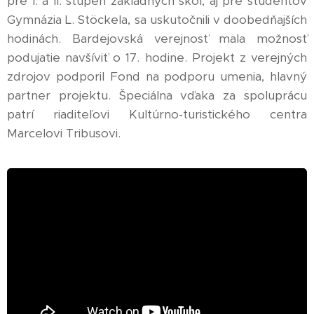
pre I. a II. stupeň základných škol, aj pre študentov
Gymnázia L. Stöckela, sa uskutočnili v doobedňajších
hodinách. Bardejovská verejnosť mala možnosť
podujatie navšíviť o 17. hodine. Projekt z verejných
zdrojov podporil Fond na podporu umenia, hlavný
partner projektu. Špeciálna vďaka za spoluprácu
patrí riaditeľovi Kultúrno-turistického centra
Marcelovi Tribusovi.