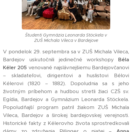
Študenti Gymnázia Leonarda Stöckela v
ZUŠ Michala Vileca v Bardejove
V pondelok 29. septembra sa v ZUŠ Michala Vileca,
Bardejov uskutočnili jedinečné workshopy
Béla
Kéler 205
venované najslávnejšiemu Bardejovčanovi
– skladateľovi, dirigentovi a huslistovi Bélovi
Kélerovi (1820 – 1882). Dopoludnia sa s jeho
životným príbehom a hudbou stretli žiaci CZŠ sv.
Egídia, Bardejov a Gymnázium Leonarda Stöckela.
Popoludňajší program patril žiakom ZUŠ Michala
Vileca, Bardejov a širokej bardejovskej verejnosti.
Historické fakty z Kélerovho života sprostredkovali
dámy zo združenia Pišinger o piatej –
Anna