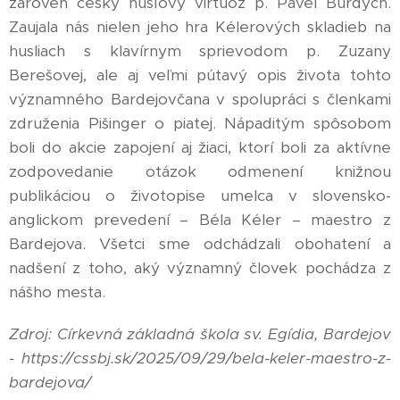
zároveň český husľový virtuóz p. Pavel Burdych.
Zaujala nás nielen jeho hra Kélerových skladieb na
husliach s klavírnym sprievodom p. Zuzany
Berešovej, ale aj veľmi pútavý opis života tohto
významného Bardejovčana v spolupráci s členkami
združenia Pišinger o piatej. Nápaditým spôsobom
boli do akcie zapojení aj žiaci, ktorí boli za aktívne
zodpovedanie otázok odmenení knižnou
publikáciou o životopise umelca v slovensko-
anglickom prevedení – Béla Kéler – maestro z
Bardejova. Všetci sme odchádzali obohatení a
nadšení z toho, aký významný človek pochádza z
nášho mesta.
Zdroj: Církevná základná škola sv. Egídia, Bardejov
- https://cssbj.sk/2025/09/29/bela-keler-maestro-z-
bardejova/