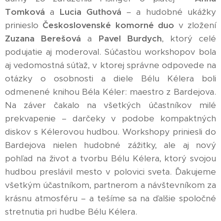
Tomková
a
Lucia Guthová
– a hudobné ukážky
prinieslo
Československé komorné duo
v zložení
Zuzana Berešová
a
Pavel Burdych
, ktorý celé
podujatie aj moderoval. Súčasťou workshopov bola
aj vedomostná súťaž, v ktorej správne odpovede na
otázky o osobnosti a diele Bélu Kélera boli
odmenené knihou Béla Kéler: maestro z Bardejova.
Na záver čakalo na všetkých účastníkov milé
prekvapenie – darčeky v podobe kompaktných
diskov s Kélerovou hudbou. Workshopy priniesli do
Bardejova nielen hudobné zážitky, ale aj nový
pohľad na život a tvorbu Bélu Kélera, ktorý svojou
hudbou preslávil mesto v polovici sveta. Ďakujeme
všetkým účastníkom, partnerom a návštevníkom za
krásnu atmosféru – a tešíme sa na ďalšie spoločné
stretnutia pri hudbe Bélu Kélera.