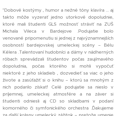
"Dobové kostýmy , humor a nežné tóny klavíra ... aj
takto môže vyzerať jedno utorkové dopoludnie,
ktoré mali študenti GLS možnosť stráviť na ZUŠ
Michala Vileca v Bardejove .Podujatie bolo
venované pripomenutiu si jednej z najvýznamnejších
osobností bardejovskej umeleckej scény – Bélu
Kélera .Talentovaní hudobníci a dámy v nádherných
róbach sprevádzali študentov počas zaujímavého
dopoludnia, počas ktorého si mohli vypočuť
niektoré z jeho skladieb , dozvedieť sa viac o jeho
živote a zasúťažiť si o knihu – ktorú sa mnohým z
nich podarilo získať! Celé podujatie sa nieslo v
príjemnej, umeleckej atmosfére a na záver si
študenti odniesli aj CD so skladbami v podaní
komorného či symfonického orchestra .Ďakujeme
za ďalší krásny umelecký zážitok – pretože umenie